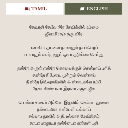
TAMIL
ENGLISH
தேவாதி தேவே நீரே சேவிக்கில் உம்மை
ஜீவாமிர்தம் தரு வீரே
ஈவாகிய தயவை நாவாலும் நயம்பெறப்
பாவாலும் எவர்முனும் ஓவா தறிக்கைசெய்து
நன்றே அருள் என்றே கொலைக்குச் சென்றாய் மரித்
தன்றே நீ பேயை முற்றும் வென்றாய்
நின்றே இவ்வுலகினில் அன்றாடகவே நம்பி
நேசா விஸ்வாசா இராசா சருவ ஜீவ
பொல்லா உலகம் அல்லோ இதனில் செல்லா துணை
நல்லாயனே என்பேன் வல்லாய்
சல்லாப நூலில் அதி உல்லாச மேவிநிதம்
தாயா மாதூயா நன்னேயா சுரர்கள் பதி