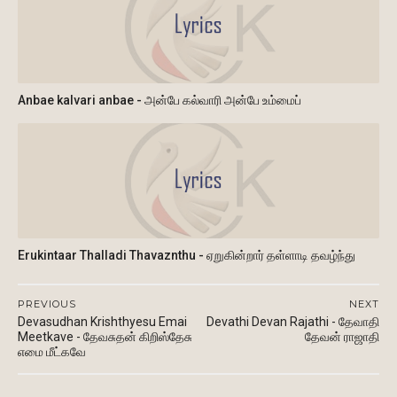
Anbae kalvari anbae - அன்பே கல்வாரி அன்பே உம்மைப்
Erukintaar Thalladi Thavaznthu - ஏறுகின்றார் தள்ளாடி தவழ்ந்து
PREVIOUS
NEXT
Devasudhan Krishthyesu Emai
Devathi Devan Rajathi - தேவாதி
Meetkave - தேவசுதன் கிறிஸ்தேசு
தேவன் ராஜாதி
எமை மீட்கவே