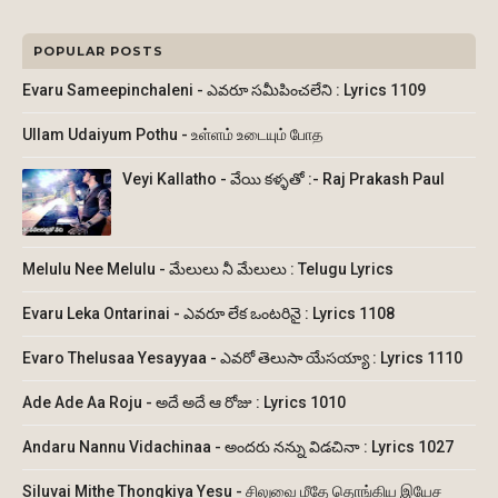
POPULAR POSTS
Evaru Sameepinchaleni - ఎవరూ సమీపించలేని : Lyrics 1109
Ullam Udaiyum Pothu - உள்ளம் உடையும் போத
Veyi Kallatho - వేయి కళ్ళతో :- Raj Prakash Paul
Melulu Nee Melulu - మేలులు నీ మేలులు : Telugu Lyrics
Evaru Leka Ontarinai - ఎవరూ లేక ఒంటరినై : Lyrics 1108
Evaro Thelusaa Yesayyaa - ఎవరో తెలుసా యేసయ్యా : Lyrics 1110
Ade Ade Aa Roju - అదే అదే ఆ రోజు : Lyrics 1010
Andaru Nannu Vidachinaa - అందరు నన్ను విడచినా : Lyrics 1027
Siluvai Mithe Thongkiya Yesu - சிலுவை மீதே தொங்கிய இயேச