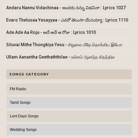
Andaru Nannu Vidachinaa - అందరు నన్ను విడచినా : Lyrics 1027
Evaro Thelusaa Yesayyaa - ఎవరో తెలుసా యేసయ్యా : Lyrics 1110
Ade Ade Aa Roju - అదే అదే ఆ రోజు : Lyrics 1010
Siluvai Mithe Thongkiya Yesu - சிலுவை மீதே தொங்கிய இயேச
Ullam Aanantha Geethaththilae - உள்ளம் ஆனந்த கீதத்தில
SONGS CATEGORY
FM Radio
Tamil Songs
Lent Days Songs
Wedding Songs