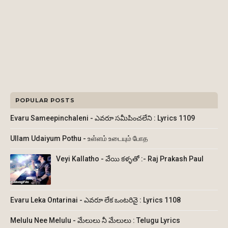
POPULAR POSTS
Evaru Sameepinchaleni - ఎవరూ సమీపించలేని : Lyrics 1109
Ullam Udaiyum Pothu - உள்ளம் உடையும் போத
Veyi Kallatho - వేయి కళ్ళతో :- Raj Prakash Paul
Evaru Leka Ontarinai - ఎవరూ లేక ఒంటరినై : Lyrics 1108
Melulu Nee Melulu - మేలులు నీ మేలులు : Telugu Lyrics