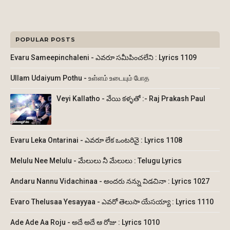
POPULAR POSTS
Evaru Sameepinchaleni - ఎవరూ సమీపించలేని : Lyrics 1109
Ullam Udaiyum Pothu - உள்ளம் உடையும் போத
Veyi Kallatho - వేయి కళ్ళతో :- Raj Prakash Paul
Evaru Leka Ontarinai - ఎవరూ లేక ఒంటరినై : Lyrics 1108
Melulu Nee Melulu - మేలులు నీ మేలులు : Telugu Lyrics
Andaru Nannu Vidachinaa - అందరు నన్ను విడచినా : Lyrics 1027
Evaro Thelusaa Yesayyaa - ఎవరో తెలుసా యేసయ్యా : Lyrics 1110
Ade Ade Aa Roju - అదే అదే ఆ రోజు : Lyrics 1010