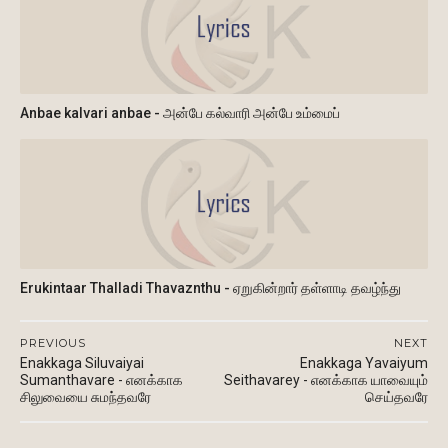
Anbae kalvari anbae - அன்பே கல்வாரி அன்பே உம்மைப்
Erukintaar Thalladi Thavaznthu - ஏறுகின்றார் தள்ளாடி தவழ்ந்து
PREVIOUS
NEXT
Enakkaga Siluvaiyai
Enakkaga Yavaiyum
Sumanthavare - எனக்காக
Seithavarey - எனக்காக யாவையும்
சிலுவையை சுமந்தவரே
செய்தவரே