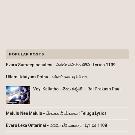
POPULAR POSTS
Evaru Sameepinchaleni - ఎవరూ సమీపించలేని : Lyrics 1109
Ullam Udaiyum Pothu - உள்ளம் உடையும் போத
Veyi Kallatho - వేయి కళ్ళతో :- Raj Prakash Paul
Melulu Nee Melulu - మేలులు నీ మేలులు : Telugu Lyrics
Evaru Leka Ontarinai - ఎవరూ లేక ఒంటరినై : Lyrics 1108