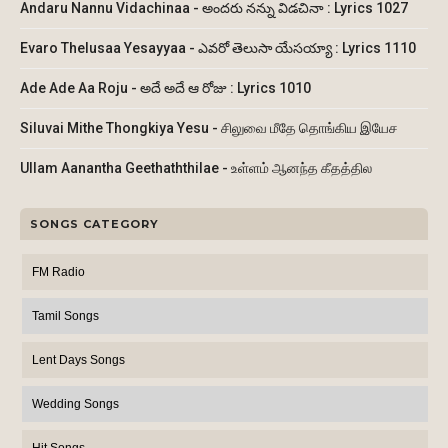
Andaru Nannu Vidachinaa - అందరు నన్ను విడచినా : Lyrics 1027
Evaro Thelusaa Yesayyaa - ఎవరో తెలుసా యేసయ్యా : Lyrics 1110
Ade Ade Aa Roju - అదే అదే ఆ రోజు : Lyrics 1010
Siluvai Mithe Thongkiya Yesu - சிலுவை மீதே தொங்கிய இயேச
Ullam Aanantha Geethaththilae - உள்ளம் ஆனந்த கீதத்தில
SONGS CATEGORY
FM Radio
Tamil Songs
Lent Days Songs
Wedding Songs