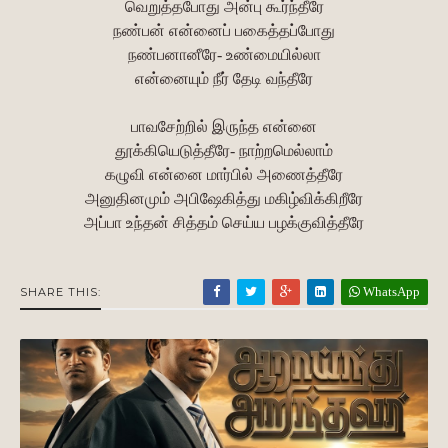
வெறுத்தபோது அன்பு கூர்ந்தீரே
நண்பன் என்னைப் பகைத்தப்போது
நண்பனானீரே- உண்மையில்லா
என்னையும் நீர் தேடி வந்தீரே
பாவசேற்றில் இருந்த என்னை
தூக்கியெடுத்தீரே- நாற்றமெல்லாம்
கழுவி என்னை மார்பில் அணைத்தீரே
அனுதினமும் அபிஷேகித்து மகிழ்விக்கிறீரே
அப்பா உந்தன் சித்தம் செய்ய பழக்குவித்தீரே
WhatsApp
SHARE THIS: