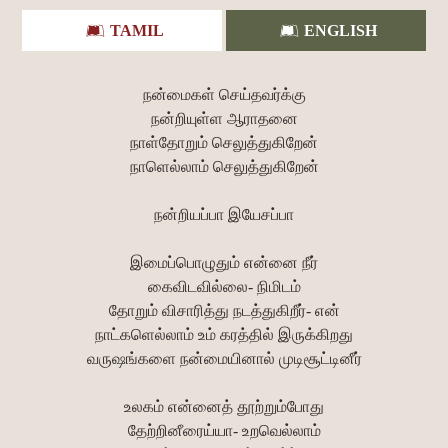
TAMIL
ENGLISH
நன்மைகள் செய்தவர்க்கு
நன்றியுள்ள ஆராதனை
நாள்தோறும் செலுத்துகிறேன்
நாளெல்லாம் செலுத்துகிறேன்
நன்றியப்பா இயேசப்பா
இமைப்பொழுதும் என்னை நீர்
கைவிடவில்லை- நிமிடம்
தோறும் விசாரித்து நடத்துகிறீர்- என்
நாட்களெல்லாம் உம் கரத்தில் இருக்கிறது
வருஷங்களை நன்மையினால் முடிசூட்டினீர்
உலகம் என்னைத் தூற்றும்போது
தேற்றினீரைய்யா- உறவெல்லாம்