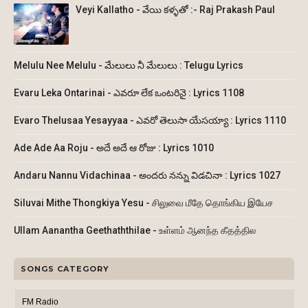
Veyi Kallatho - వేయి కళ్ళతో :- Raj Prakash Paul
Melulu Nee Melulu - మేలులు నీ మేలులు : Telugu Lyrics
Evaru Leka Ontarinai - ఎవరూ లేక ఒంటరినై : Lyrics 1108
Evaro Thelusaa Yesayyaa - ఎవరో తెలుసా యేసయ్యా : Lyrics 1110
Ade Ade Aa Roju - అదే అదే ఆ రోజు : Lyrics 1010
Andaru Nannu Vidachinaa - అందరు నన్ను విడచినా : Lyrics 1027
Siluvai Mithe Thongkiya Yesu - சிலுவை மீதே தொங்கிய இயேச
Ullam Aanantha Geethaththilae - உள்ளம் ஆனந்த கீதத்தில
SONGS CATEGORY
FM Radio