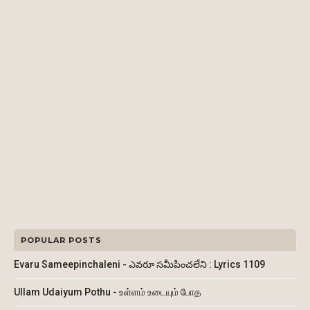
POPULAR POSTS
Evaru Sameepinchaleni - ఎవరూ సమీపించలేని : Lyrics 1109
Ullam Udaiyum Pothu - உள்ளம் உடையும் போத