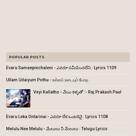
POPULAR POSTS
Evaru Sameepinchaleni - ఎవరూ సమీపించలేని : Lyrics 1109
Ullam Udaiyum Pothu - உள்ளம் உடையும் போத
Veyi Kallatho - వేయి కళ్ళతో :- Raj Prakash Paul
Evaru Leka Ontarinai - ఎవరూ లేక ఒంటరినై : Lyrics 1108
Melulu Nee Melulu - మేలులు నీ మేలులు : Telugu Lyrics