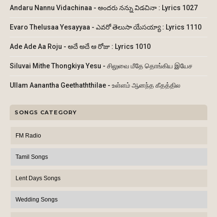
Andaru Nannu Vidachinaa - అందరు నన్ను విడచినా : Lyrics 1027
Evaro Thelusaa Yesayyaa - ఎవరో తెలుసా యేసయ్యా : Lyrics 1110
Ade Ade Aa Roju - అదే అదే ఆ రోజు : Lyrics 1010
Siluvai Mithe Thongkiya Yesu - சிலுவை மீதே தொங்கிய இயேச
Ullam Aanantha Geethaththilae - உள்ளம் ஆனந்த கீதத்தில
SONGS CATEGORY
FM Radio
Tamil Songs
Lent Days Songs
Wedding Songs