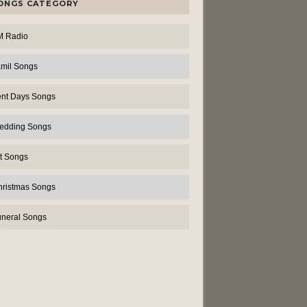
ONGS CATEGORY
M Radio
amil Songs
ent Days Songs
edding Songs
t Songs
hristmas Songs
uneral Songs