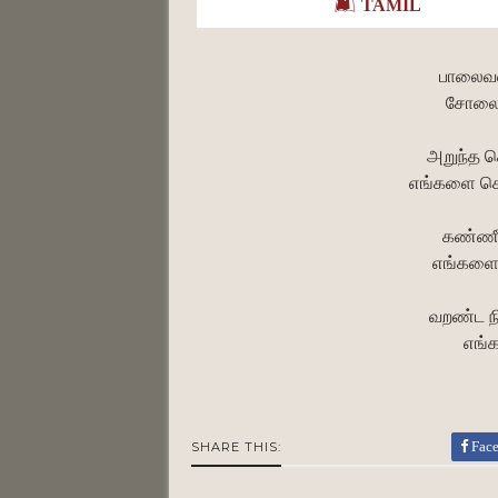
TAMIL
பாலைவன
சோலைவ
அறுந்த 
எங்களை செ
கண்ணீர
எங்களை 
வறண்ட ந
எங்
Fac
SHARE THIS: