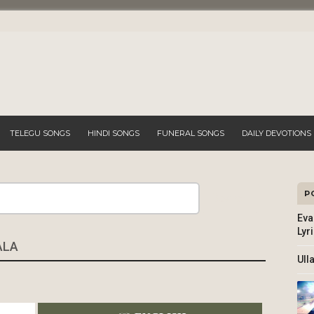
TELEGU SONGS
HINDI SONGS
FUNERAL SONGS
DAILY DEVOTIONS
P
Search
Eva
Lyr
ALA
Ull