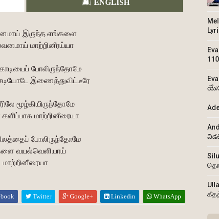
ENGLISH
Mel
Lyr
மாய் இருந்த எங்களை
னமாய் மாற்றினீரய்யா
Eva
110
கொடியைப் போலிருந்தோமே
Eva
டியோடே இணைத்துவிட்டீரே
యేస
ிலே மூழ்கியிருந்தோமே
Ade
களிப்பாக மாற்றினீரையா
And
విడ
ிலத்தைப் போலிருந்தோமே
களை வயல்வெளியாய்
Sil
மாற்றினீரையா
தொ
Ull
கீத
ebook
Twitter
Google+
Linkedin
WhatsApp