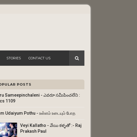
STORIES
CONTACT US
OPULAR POSTS
ru Sameepinchaleni - ఎవరూ సమీపించలేని :
ics 1109
am Udaiyum Pothu - உள்ளம் உடையும் போத
Veyi Kallatho - వేయి కళ్ళతో :- Raj
Prakash Paul