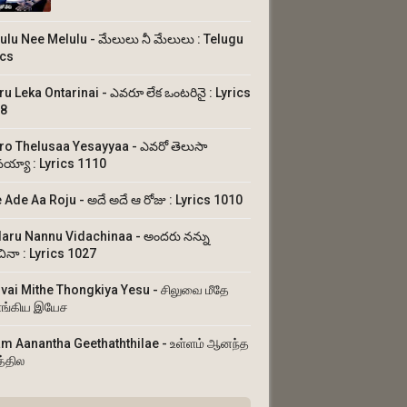
ulu Nee Melulu - మేలులు నీ మేలులు : Telugu
ics
ru Leka Ontarinai - ఎవరూ లేక ఒంటరినై : Lyrics
8
ro Thelusaa Yesayyaa - ఎవరో తెలుసా
య్యా : Lyrics 1110
 Ade Aa Roju - అదే అదే ఆ రోజు : Lyrics 1010
aru Nannu Vidachinaa - అందరు నన్ను
చినా : Lyrics 1027
uvai Mithe Thongkiya Yesu - சிலுவை மீதே
ங்கிய இயேச
am Aanantha Geethaththilae - உள்ளம் ஆனந்த
த்தில