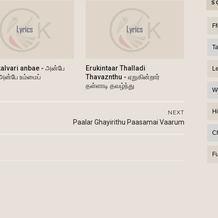
S
F
T
alvari anbae - அன்பே
Erukintaar Thalladi
L
 அன்பே உம்மைப்
Thavaznthu - ஏறுகின்றார்
தள்ளாடி தவழ்ந்து
W
Hi
NEXT
Paalar Ghayirithu Paasamai Vaarum
C
F