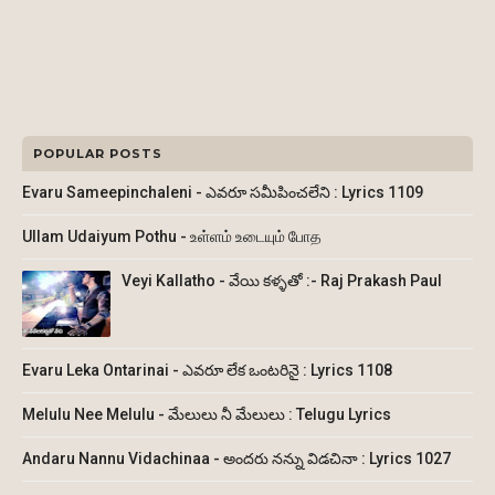
POPULAR POSTS
Evaru Sameepinchaleni - ఎవరూ సమీపించలేని : Lyrics 1109
Ullam Udaiyum Pothu - உள்ளம் உடையும் போத
Veyi Kallatho - వేయి కళ్ళతో :- Raj Prakash Paul
Evaru Leka Ontarinai - ఎవరూ లేక ఒంటరినై : Lyrics 1108
Melulu Nee Melulu - మేలులు నీ మేలులు : Telugu Lyrics
Andaru Nannu Vidachinaa - అందరు నన్ను విడచినా : Lyrics 1027