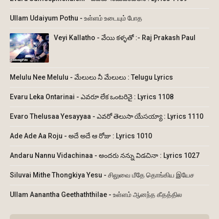
Ullam Udaiyum Pothu - உள்ளம் உடையும் போத
Veyi Kallatho - వేయి కళ్ళతో :- Raj Prakash Paul
Melulu Nee Melulu - మేలులు నీ మేలులు : Telugu Lyrics
Evaru Leka Ontarinai - ఎవరూ లేక ఒంటరినై : Lyrics 1108
Evaro Thelusaa Yesayyaa - ఎవరో తెలుసా యేసయ్యా : Lyrics 1110
Ade Ade Aa Roju - అదే అదే ఆ రోజు : Lyrics 1010
Andaru Nannu Vidachinaa - అందరు నన్ను విడచినా : Lyrics 1027
Siluvai Mithe Thongkiya Yesu - சிலுவை மீதே தொங்கிய இயேச
Ullam Aanantha Geethaththilae - உள்ளம் ஆனந்த கீதத்தில