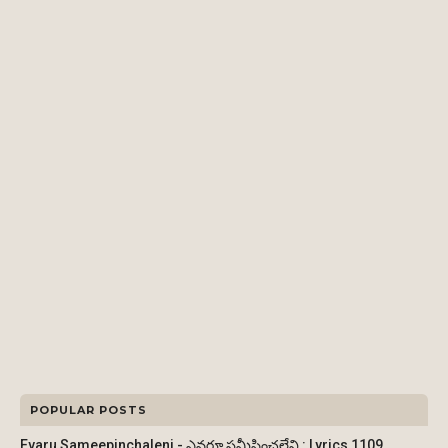
POPULAR POSTS
Evaru Sameepinchaleni - ఎవరూ సమీపించలేని : Lyrics 1109