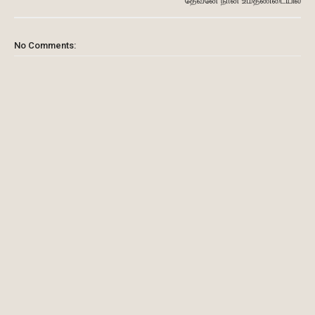
தேவனே நான் உமதண்டையில்
No Comments: