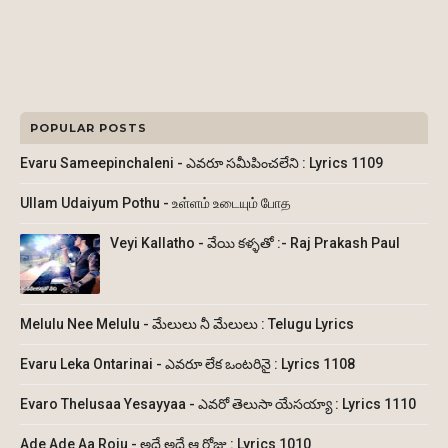
POPULAR POSTS
Evaru Sameepinchaleni - ఎవరూ సమీపించలేని : Lyrics 1109
Ullam Udaiyum Pothu - உள்ளம் உடையும் போத
Veyi Kallatho - వేయి కళ్ళతో :- Raj Prakash Paul
Melulu Nee Melulu - మేలులు నీ మేలులు : Telugu Lyrics
Evaru Leka Ontarinai - ఎవరూ లేక ఒంటరినై : Lyrics 1108
Evaro Thelusaa Yesayyaa - ఎవరో తెలుసా యేసయ్యా : Lyrics 1110
Ade Ade Aa Roju - అదే అదే ఆ రోజు : Lyrics 1010