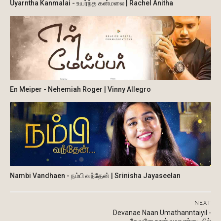
Uyarntha Kanmalai - உயர்ந்த கன்மலை | Rachel Anitha
En Meiper - Nehemiah Roger | Vinny Allegro
Nambi Vandhaen - நம்பி வந்தேன் | Srinisha Jayaseelan
NEXT
Devanae Naan Umathanntaiyil -