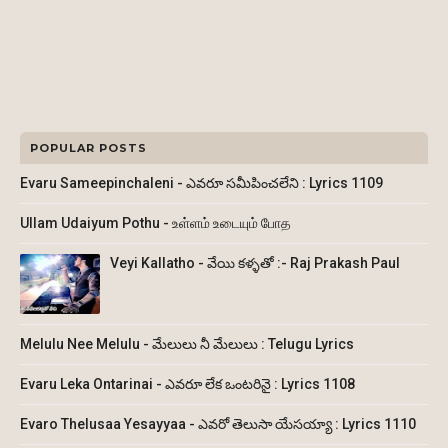
POPULAR POSTS
Evaru Sameepinchaleni - ఎవరూ సమీపించలేని : Lyrics 1109
Ullam Udaiyum Pothu - உள்ளம் உடையும் போத
Veyi Kallatho - వేయి కళ్ళతో :- Raj Prakash Paul
Melulu Nee Melulu - మేలులు నీ మేలులు : Telugu Lyrics
Evaru Leka Ontarinai - ఎవరూ లేక ఒంటరినై : Lyrics 1108
Evaro Thelusaa Yesayyaa - ఎవరో తెలుసా యేసయ్యా : Lyrics 1110