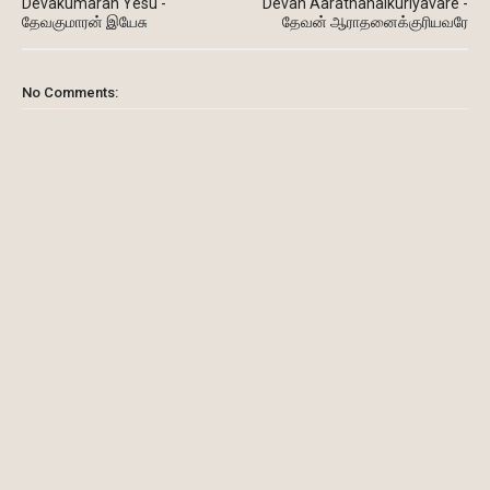
Devakumaran Yesu -
Devan Aarathanaikuriyavare -
தேவகுமாரன் இயேசு
தேவன் ஆராதனைக்குரியவரே
No Comments: