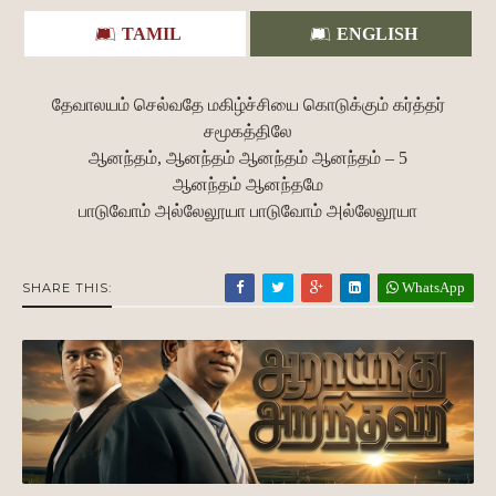
TAMIL
ENGLISH
தேவாலயம் செல்வதே மகிழ்ச்சியை கொடுக்கும் கர்த்தர்
சமூகத்திலே
ஆனந்தம், ஆனந்தம் ஆனந்தம் ஆனந்தம் – 5
ஆனந்தம் ஆனந்தமே
பாடுவோம் அல்லேலூயா பாடுவோம் அல்லேலூயா
WhatsApp
SHARE THIS: