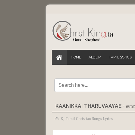
HOME
ALBUM
TAMIL SONGS
KAANIKKAI THARUVAAYAE - கா
K
,
Tamil Christian Songs Lyrics