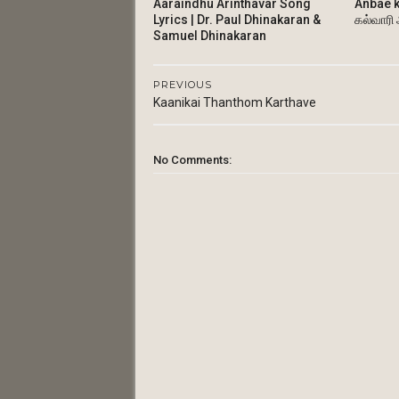
Aaraindhu Arinthavar Song
Anbae k
Lyrics | Dr. Paul Dhinakaran &
கல்வாரி
Samuel Dhinakaran
PREVIOUS
Kaanikai Thanthom Karthave
No Comments: