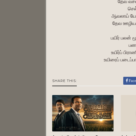
தேவ வசன
செல
ஆவலாய் யேச
தேவ ஊழியத
பயிர் பலன் ம
பண
உயிர்ப் பிரா
உயிரைப் படைப
Fac
SHARE THIS: