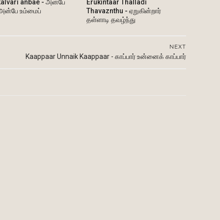
alvari anbae - அன்பே
Erukintaar Thalladi
 அன்பே உம்மைப்
Thavaznthu - ஏறுகின்றார்
தள்ளாடி தவழ்ந்து
NEXT
Kaappaar Unnaik Kaappaar - காப்பார் உன்னைக் காப்பார்