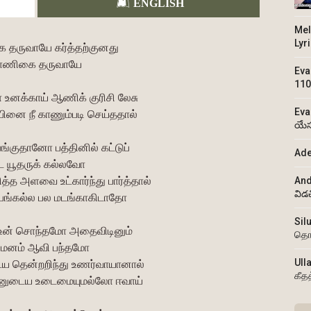
ENGLISH
Mel
Lyr
 தருவாயே கர்த்தற்குனது
ாணிகை தருவாயே
Eva
110
உனக்காய் ஆணிக் குரிசி லேசு
Eva
்பினை நீ காணும்படி செய்ததால்
యేస
பங்குதானோ பத்தினில் கட்டுப்
Ade
்ட யூதருக் கல்லவோ
்த அளவை உட்கார்ந்து பார்த்தால்
And
విడ
ு பங்கல்ல பல மடங்காகிடாதோ
Sil
 உன் சொந்தமோ அதைவிடினும்
தொ
 மனம் ஆவி பந்தமோ
Ull
 தென்றறிந்து உணர்வாயானால்
கீத
்னுடைய உடைமையுமல்லோ ஈவாய்