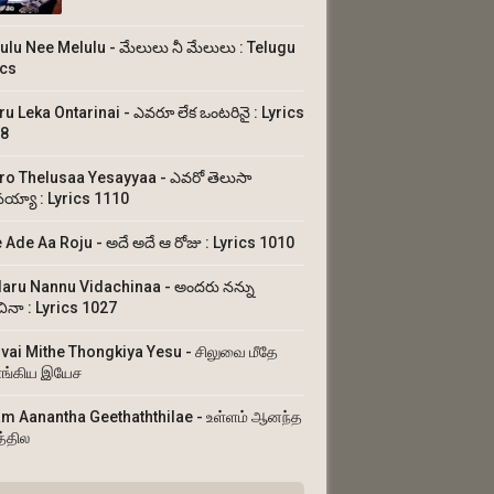
ulu Nee Melulu - మేలులు నీ మేలులు : Telugu
ics
ru Leka Ontarinai - ఎవరూ లేక ఒంటరినై : Lyrics
8
ro Thelusaa Yesayyaa - ఎవరో తెలుసా
య్యా : Lyrics 1110
 Ade Aa Roju - అదే అదే ఆ రోజు : Lyrics 1010
aru Nannu Vidachinaa - అందరు నన్ను
చినా : Lyrics 1027
uvai Mithe Thongkiya Yesu - சிலுவை மீதே
ங்கிய இயேச
am Aanantha Geethaththilae - உள்ளம் ஆனந்த
த்தில