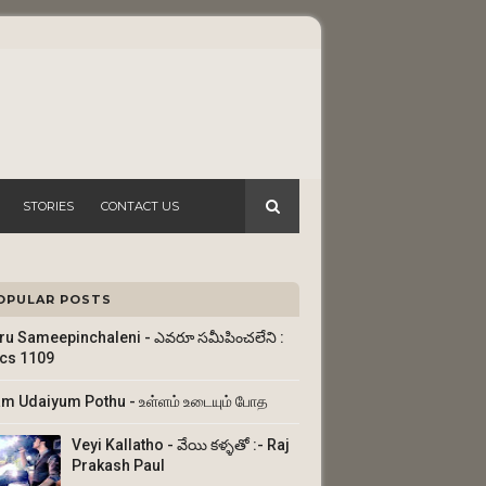
STORIES
CONTACT US
OPULAR POSTS
ru Sameepinchaleni - ఎవరూ సమీపించలేని :
ics 1109
am Udaiyum Pothu - உள்ளம் உடையும் போத
Veyi Kallatho - వేయి కళ్ళతో :- Raj
Prakash Paul