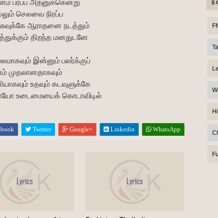
ம் பரப்ப அதனுக்கென்று
S
்லும் செலவை நிரப்ப
ுவுக்கே ஆராதனை நடத்தும்
F
்துக்கும் திறந்த மனதுடனே
T
ூலமாகவும் இன்னும் பலர்க்குப்
L
ம் முதலானதாகவும்
ணியாகவும் உதவும் கடவுளுக்கே
W
்பாயோ உடைமையைக் கொடாவிடில்
Hi
ebook
Twitter
Google+
Linkedin
WhatsApp
C
F