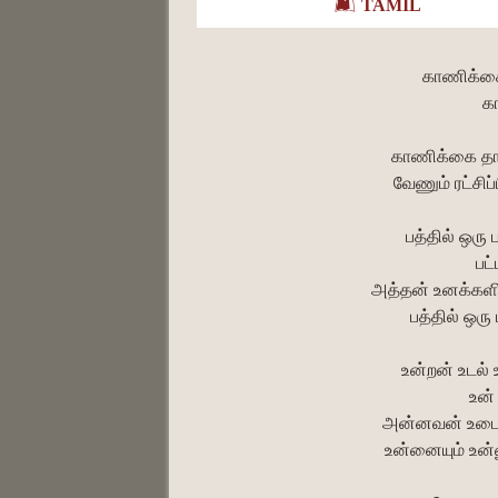
TAMIL
காணிக்கை
க
காணிக்கை தா 
வேணும் ரட்சிப
பத்தில் ஒரு 
பட
அத்தன் உனக்களித
பத்தில் ஒர
உன்றன் உடல்
உன்
அன்னவன் உடைய
உன்னையும் உன