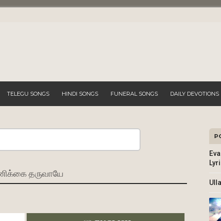
TELEGU SONGS
HINDI SONGS
FUNERAL SONGS
DAILY DEVOTIONS
P
Search
Eva
Lyr
ணிக்கை தருவாயே
Ull