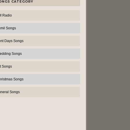
ONGS CATEGORY
M Radio
amil Songs
ent Days Songs
edding Songs
t Songs
hristmas Songs
uneral Songs