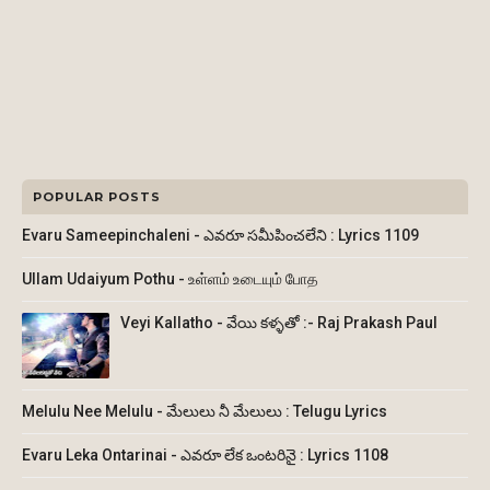
POPULAR POSTS
Evaru Sameepinchaleni - ఎవరూ సమీపించలేని : Lyrics 1109
Ullam Udaiyum Pothu - உள்ளம் உடையும் போத
Veyi Kallatho - వేయి కళ్ళతో :- Raj Prakash Paul
Melulu Nee Melulu - మేలులు నీ మేలులు : Telugu Lyrics
Evaru Leka Ontarinai - ఎవరూ లేక ఒంటరినై : Lyrics 1108