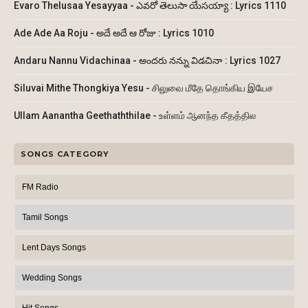
Evaro Thelusaa Yesayyaa - ఎవరో తెలుసా యేసయ్యా : Lyrics 1110
Ade Ade Aa Roju - అదే అదే ఆ రోజు : Lyrics 1010
Andaru Nannu Vidachinaa - అందరు నన్ను విడచినా : Lyrics 1027
Siluvai Mithe Thongkiya Yesu - சிலுவை மீதே தொங்கிய இயேச
Ullam Aanantha Geethaththilae - உள்ளம் ஆனந்த கீதத்தில
SONGS CATEGORY
FM Radio
Tamil Songs
Lent Days Songs
Wedding Songs