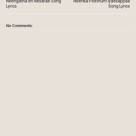
Neengatha en Nesarae Song
Neenka Poethum Iyaesappaa
Lyrics
Song Lyrics
No Comments: