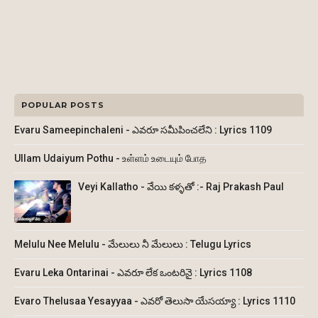
POPULAR POSTS
Evaru Sameepinchaleni - ఎవరూ సమీపించలేని : Lyrics 1109
Ullam Udaiyum Pothu - உள்ளம் உடையும் போத
Veyi Kallatho - వేయి కళ్ళతో :- Raj Prakash Paul
Melulu Nee Melulu - మేలులు నీ మేలులు : Telugu Lyrics
Evaru Leka Ontarinai - ఎవరూ లేక ఒంటరినై : Lyrics 1108
Evaro Thelusaa Yesayyaa - ఎవరో తెలుసా యేసయ్యా : Lyrics 1110