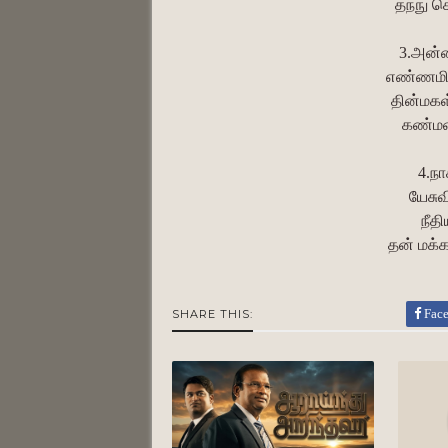
தந்நு ச
3.அன்
எண்ணமில
தின்மகள
கண்மண
4.நா
யேசுவ
நீதி
தன் மக்க
Fac
SHARE THIS: