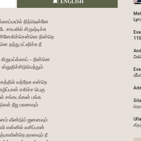
ENGLISH
Mel
Lyr
ல்லாய்மயில் நிந்நென்னே
டே சாயலில் சிருஷ்டிச்சு
Eva
் சினேகிச்சென்னெ நின்றெ
110
றனெ தந்நு ரட்ஷிச்சு நீ
And
విడ
 கிறுபய்க்காய் – நின்னெ
 ஸ்துதிச்சிடுமெந்நும்
Eva
యేస
த்தில் வந்நேசு என்றெ
Ade
ிப்பான் சகிச்ச பெகு
கள் சங்கடங்ஙள் பங்க
Sil
டுகள் நீஜ மரணவும்
தொ
Ull
ம் வீண்டும் ஜனனவும்
கீத
ாவி என்னில் வசிப்பான்
த்மாவின்றெ தானவும் நீ