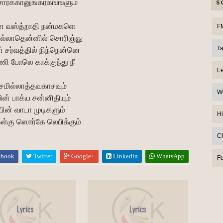
ொர்க்கானுங்கரகங்ஙளும்
S
ன வஸ்த்றாதி நன்மகளெ
F
்லாதென்னில் சொரிஞ்ஞு
T
் சர்வத்தில் நிந்நென்னெ
ி போலெ காக்குந்து நீ
L
சமில்லாத்தவகாசவும்
W
ின் பாக்ய சன்னிதியும்
யின் வாடா முடிகளும்
Hi
ள்கு ஸொர்கே லெபிக்கும்
C
ebook
Twitter
Google+
Linkedin
WhatsApp
F