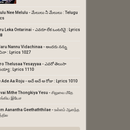
ulu Nee Melulu - మేలులు నీ మేలులు : Telugu
ics
ru Leka Ontarinai - ఎవరూ లేక ఒంటరినై : Lyrics
8
aru Nannu Vidachinaa - అందరు నన్ను
చినా : Lyrics 1027
ro Thelusaa Yesayyaa - ఎవరో తెలుసా
య్యా : Lyrics 1110
 Ade Aa Roju - అదే అదే ఆ రోజు : Lyrics 1010
uvai Mithe Thongkiya Yesu - சிலுவை மீதே
ங்கிய இயேச
am Aanantha Geethaththilae - உள்ளம் ஆனந்த
த்தில