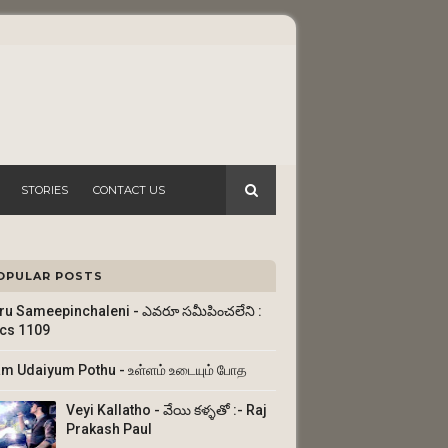
STORIES
CONTACT US
OPULAR POSTS
ru Sameepinchaleni - ఎవరూ సమీపించలేని :
ics 1109
am Udaiyum Pothu - உள்ளம் உடையும் போத
Veyi Kallatho - వేయి కళ్ళతో :- Raj
Prakash Paul