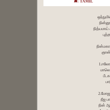
TAMIL
ஒந்நுமி
நின்னு
நித்யமாய
புத்
நின்மகா
ஞான்
1.ஈலோக
மாலொழ
பீட
பா
2.மோஜன
நீஜ ப
நின் ஆ