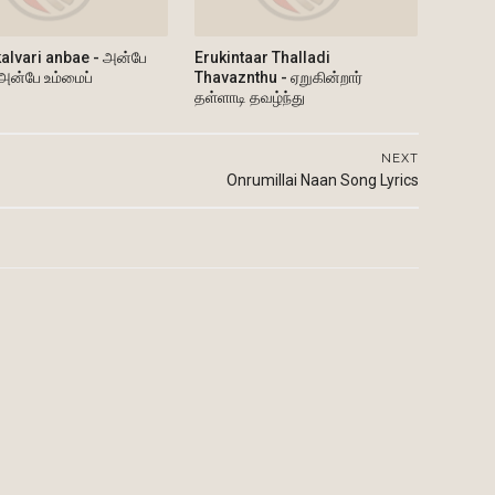
alvari anbae - அன்பே
Erukintaar Thalladi
 அன்பே உம்மைப்
Thavaznthu - ஏறுகின்றார்
தள்ளாடி தவழ்ந்து
NEXT
Onrumillai Naan Song Lyrics