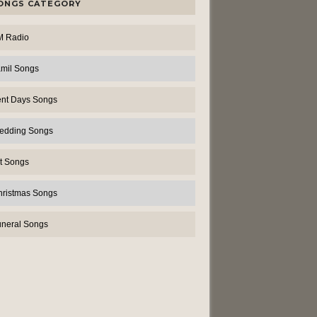
ONGS CATEGORY
M Radio
amil Songs
ent Days Songs
edding Songs
t Songs
hristmas Songs
uneral Songs