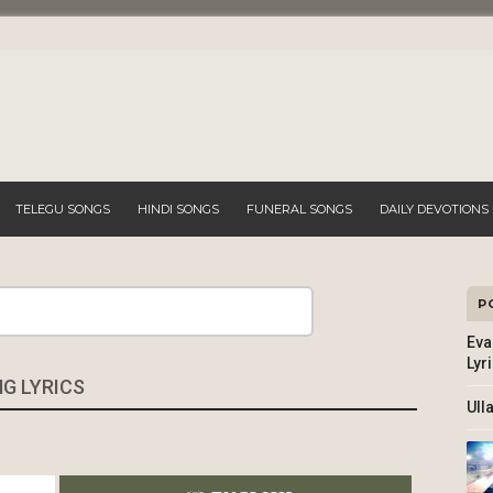
TELEGU SONGS
HINDI SONGS
FUNERAL SONGS
DAILY DEVOTIONS
P
Search
Eva
Lyr
G LYRICS
Ull