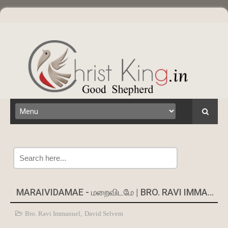
Search
MARAIVIDAMAE - மறைவிடமே | BRO. RAVI IMMANUEL
Bro. Ravi Immanuel
,
David Selvem