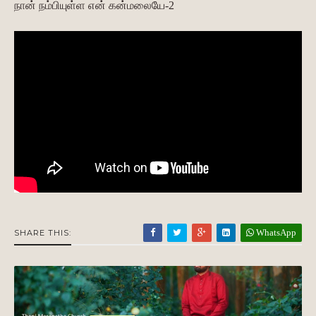
நான் நம்பியுள்ள என் கன்மலையே-2
WhatsApp
SHARE THIS: