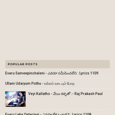
POPULAR POSTS
Evaru Sameepinchaleni - ఎవరూ సమీపించలేని : Lyrics 1109
Ullam Udaiyum Pothu - உள்ளம் உடையும் போத
Veyi Kallatho - వేయి కళ్ళతో :- Raj Prakash Paul
Evaru Leka Ontarinai - ఎవరూ లేక ఒంటరినై : Lyrics 1108